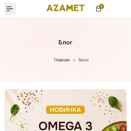
Перейти
0
к
содержимому
Блог
Главная
News