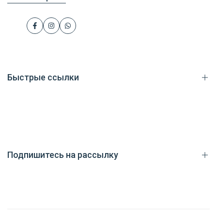
Facebook
Instagram
WhatsApp
Быстрые ссылки
Каталог товаров
Доставка
Способы оплаты
Подпишитесь на рассылку
Блог
Помощь
Контакты
Зарегистрируйтесь, чтобы первыми получать информацию о
новых поступлениях, распродажах, эксклюзивном контенте и