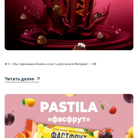
🍇🍷✨ Мы поднимаем бокалы в честь Дня вина в Молдове! ✨🍷🍇
Читать далее