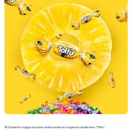
🍍Покоряйте сердца нашими необыкновенно сладкими конфетами "Toffix".