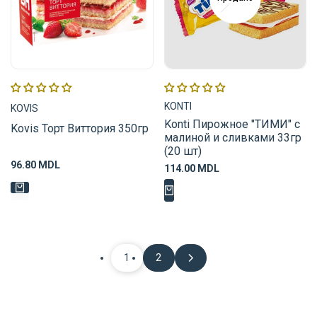
Поставщик:
Поставщик:
KONTI
KOVIS
Konti Пирожное "ТИМИ" c
Kovis Торт Виттория 350гр
малиной и сливками 33гр
(20 шт)
Цена
96.80 MDL
Цена
114.00 MDL
распродажи
распродажи
1
2