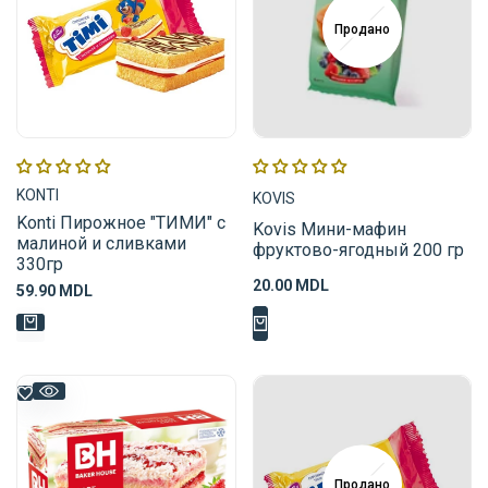
Продано
Поставщик:
Поставщик:
KONTI
KOVIS
Konti Пирожное "ТИМИ" c
Kovis Мини-мафин
малиной и сливками
фруктово-ягодный 200 гр
330гр
Цена
20.00 MDL
Цена
59.90 MDL
распродажи
распродажи
Продано