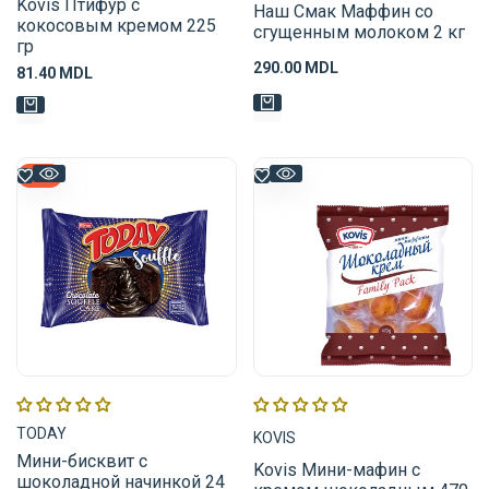
Kovis Птифур с
Наш Смак Маффин со
кокосовым кремом 225
сгущенным молоком 2 кг
гр
Цена
290.00 MDL
Цена
81.40 MDL
распродажи
распродажи
-
15
%
Поставщик:
Поставщик:
TODAY
KOVIS
Мини-бисквит с
Kovis Мини-мафин с
шоколадной начинкой 24