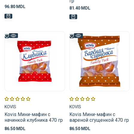
гр
Цена
96.80 MDL
Цена
81.40 MDL
распродажи
распродажи
Поставщик:
Поставщик:
KOVIS
KOVIS
Kovis Мини-мафин с
Kovis Мини-мафин с
начинкой клубника 470 гр
вареной сгущенкой 470 гр
Цена
86.50 MDL
Цена
86.50 MDL
распродажи
распродажи