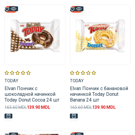
-
16
%
-
16
%
Поставщик:
Поставщик:
TODAY
TODAY
Elvan Пончик с
Elvan Пончик с банановой
шоколадной начинкой
начинкой Today Donut
Today Donut Cocoa 24 шт
Banana 24 шт
Обычная
165.60 MDL
Цена
139.90 MDL
Обычная
165.60 MDL
Цена
139.90 MDL
цена
распродажи
цена
распродажи