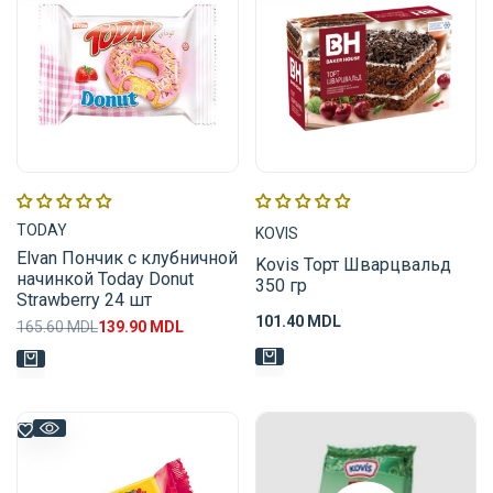
Поставщик:
Поставщик:
TODAY
KOVIS
Elvan Пончик с клубничной
Kovis Торт Шварцвальд
начинкой Today Donut
350 гр
Strawberry 24 шт
Цена
101.40 MDL
Обычная
165.60 MDL
Цена
139.90 MDL
распродажи
цена
распродажи