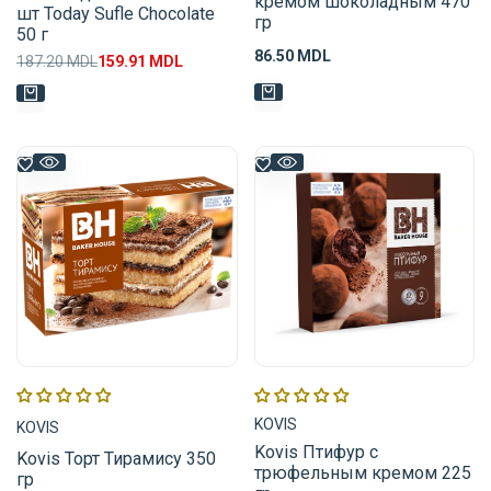
кремом шоколадным 470
шт Today Sufle Chocolate
гр
50 г
Цена
86.50 MDL
Обычная
187.20 MDL
Цена
159.91 MDL
распродажи
цена
распродажи
Поставщик:
Поставщик:
KOVIS
KOVIS
Kovis Птифур с
Kovis Торт Тирамису 350
трюфельным кремом 225
гр