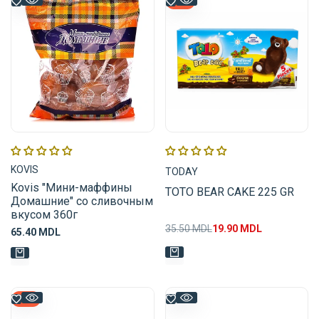
-
44
%
Поставщик:
Поставщик:
KOVIS
TODAY
Kovis "Мини-маффины
TOTO BEAR CAKE 225 GR
Домашние" со сливочным
вкусом 360г
Обычная
35.50 MDL
Цена
19.90 MDL
Цена
65.40 MDL
цена
распродажи
распродажи
-
16
%