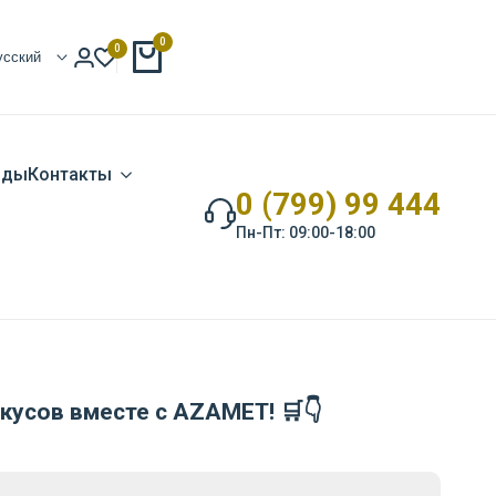
0
0
усский
нды
Контакты
0 (799) 99 444
Пн-Пт: 09:00-18:00
усов вместе с AZAMET! 🛒👇