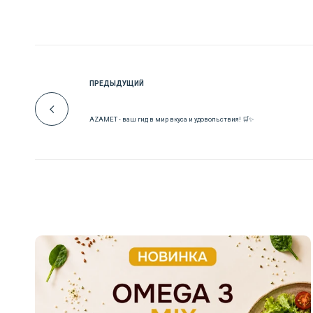
ПРЕДЫДУЩИЙ
AZAMET - ваш гид в мир вкуса и удовольствия! 🛒✨