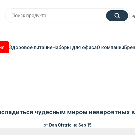
р
ия
Здоровое питание
Наборы для офиса
О компании
Бре
асладиться чудесным миром невероятных вк
от
Dan Oistric
на
Sep 15