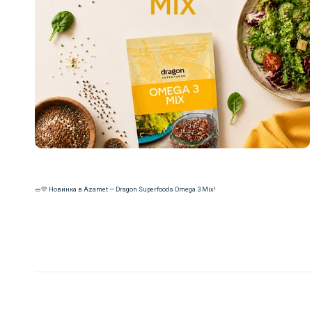
🥗💛 Новинка в Azamet — Dragon Superfoods Omega 3 Mix!
Читать далее