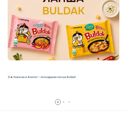
🍜🔥 Новинка в Azamet — легендарная лапша Buldak!
Читать далее