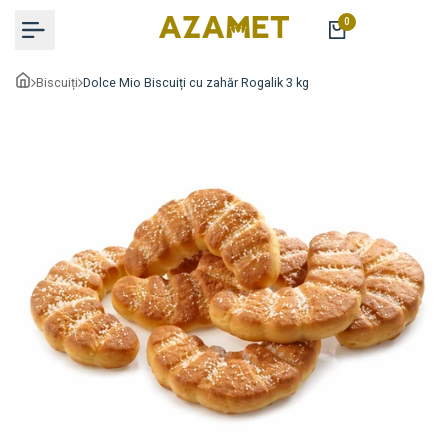
Sariți
0
la
conținut
Biscuiți
Dolce Mio Biscuiți cu zahăr Rogalik 3 kg