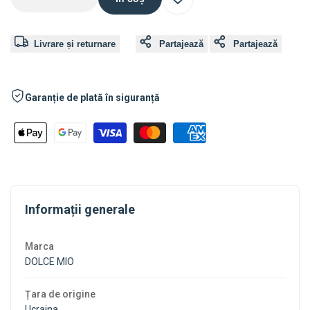
Adăugați
a
a
Livrare și returnare
Partajează
Partajează
în
cantității
cantității
Lista
pentru
pentru
Garanție de plată în siguranță
de
Dolce
Dolce
dorințe
Mio
Mio
Biscuiți
Biscuiți
Informații generale
cu
cu
Marca
zahăr
zahăr
DOLCE MIO
Rogalik
Rogalik
Țara de origine
Ucraina