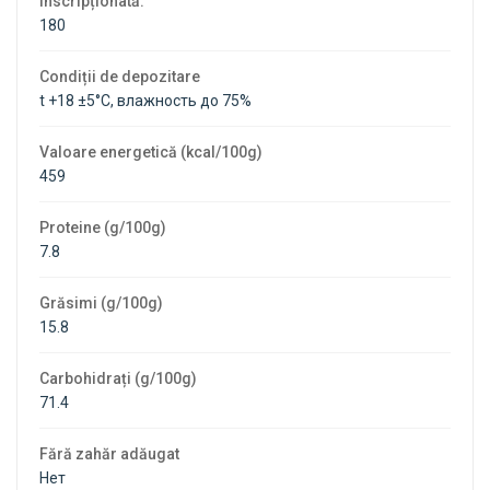
inscripționată.
180
Condiții de depozitare
t +18 ±5°C, влажность до 75%
Valoare energetică (kcal/100g)
459
Proteine ​​(g/100g)
7.8
Grăsimi (g/100g)
15.8
Carbohidrați (g/100g)
71.4
Fără zahăr adăugat
Нет