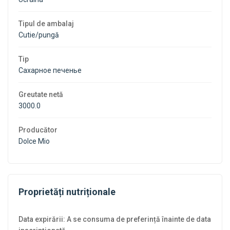
3
3
Tipul de ambalaj
kg
kg
Cutie/pungă
Tip
Сахарное печенье
Greutate netă
3000.0
Producător
Dolce Mio
Proprietăți nutriționale
Data expirării: A se consuma de preferință înainte de data