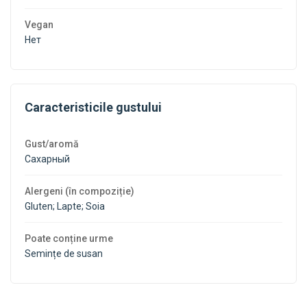
Vegan
Нет
Caracteristicile gustului
Gust/aromă
Сахарный
Alergeni (în compoziție)
Gluten; Lapte; Soia
Poate conține urme
Semințe de susan