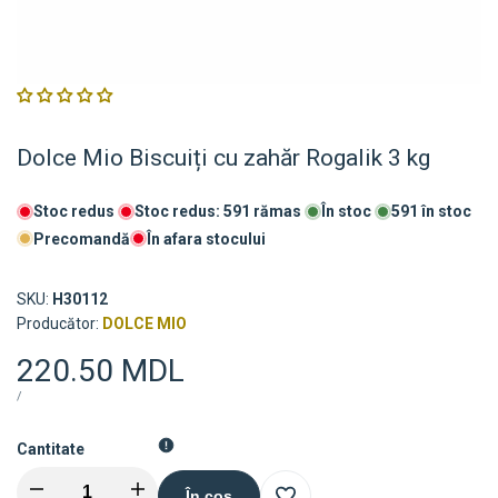
Dolce Mio Biscuiți cu zahăr Rogalik 3 kg
Stoc redus
Stoc redus:
591
rămas
În stoc
591
în stoc
Precomandă
În afara stocului
SKU:
H30112
Furnizor:
Producător:
DOLCE MIO
Preț
220.50 MDL
de
PREȚ
PE
/
UNITAR
vânzare
Cantitate
Descreștere
Crescere
În coș