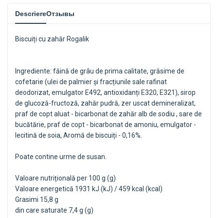
Descriere
Отзывы
Biscuiți cu zahăr Rogalik
Ingrediente: făină de grâu de prima calitate, grăsime de
cofetarie (ulei de palmier și fracțiunile sale rafinat
deodorizat, emulgator E492, antioxidanți E320, E321), sirop
de glucoză-fructoză, zahăr pudră, zer uscat demineralizat,
praf de copt aluat - bicarbonat de zahăr alb de sodiu , sare de
bucătărie, praf de copt - bicarbonat de amoniu, emulgator -
lecitină de soia, Aromă de biscuiți - 0,16%.
Poate contine urme de susan.
Valoare nutrițională per 100 g (g)
Valoare energetică 1931 kJ (kJ) / 459 kcal (kcal)
Grasimi 15,8 g
din care saturate 7,4 g (g)