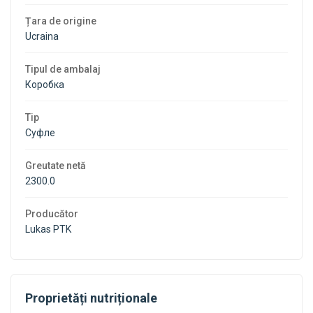
cheesecake
cheesecake
Țara de origine
Ucraina
cu
cu
Tipul de ambalaj
zmeură,
zmeură,
Коробка
2,3
2,3
Tip
Суфле
kg.
kg.
Greutate netă
2300.0
Producător
Lukas PTK
Proprietăți nutriționale