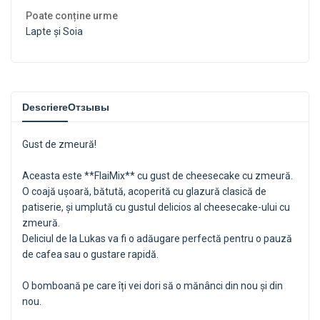
Poate conține urme
Lapte și Soia
Descriere
Отзывы
Gust de zmeură!
Aceasta este **FlaiMix** cu gust de cheesecake cu zmeură.
O coajă ușoară, bătută, acoperită cu glazură clasică de
patiserie, și umplută cu gustul delicios al cheesecake-ului cu
zmeură.
Deliciul de la Lukas va fi o adăugare perfectă pentru o pauză
de cafea sau o gustare rapidă.
O bomboană pe care îți vei dori să o mănânci din nou și din
nou.