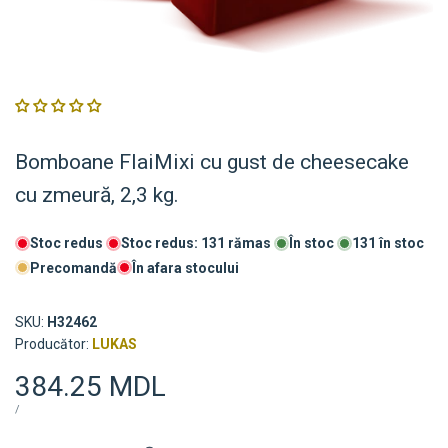
Bomboane FlaiMixi cu gust de cheesecake
cu zmeură, 2,3 kg.
Stoc redus
Stoc redus:
131
rămas
În stoc
131
în stoc
Precomandă
În afara stocului
SKU:
H32462
Furnizor:
Producător:
LUKAS
Preț
384.25 MDL
de
PREȚ
PE
/
UNITAR
vânzare