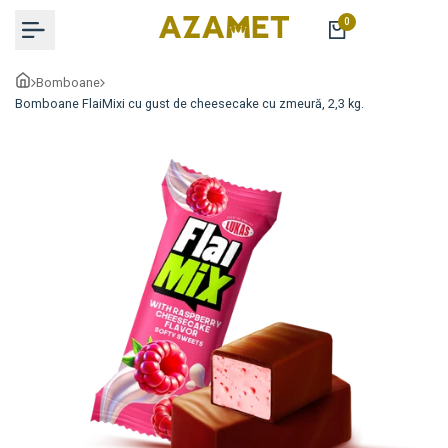
Sariți
0
la
conținut
Bomboane
Bomboane FlaiMixi cu gust de cheesecake cu zmeură, 2,3 kg.