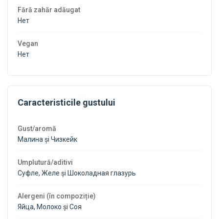
Fără zahăr adăugat
Нет
Vegan
Нет
Caracteristicile gustului
Gust/aromă
Малина și Чизкейк
Umplutură/aditivi
Суфле, Желе și Шоколадная глазурь
Alergeni (în compoziție)
Яйца, Молоко și Соя