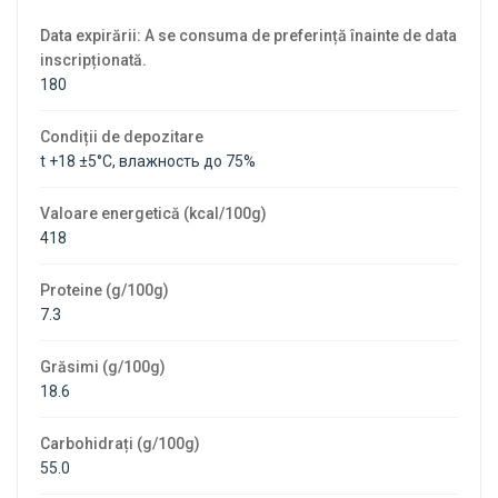
Data expirării: A se consuma de preferință înainte de data
inscripționată.
180
Condiții de depozitare
t +18 ±5°C, влажность до 75%
Valoare energetică (kcal/100g)
418
Proteine ​​(g/100g)
7.3
Grăsimi (g/100g)
18.6
Carbohidrați (g/100g)
55.0