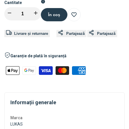
Cantitate
Descreștere
Crescere
În coș
Adăugați
a
a
Livrare și returnare
Partajează
Partajează
în
cantității
cantității
Lista
pentru
pentru
Garanție de plată în siguranță
de
Bomboane
Bomboane
dorințe
FlaiMixi
FlaiMixi
cu
cu
Informații generale
gust
gust
Marca
de
de
LUKAS