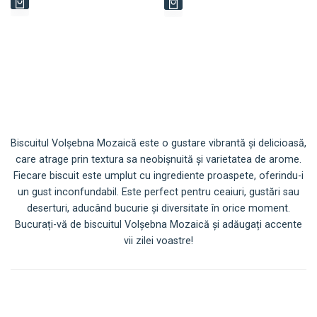
vânzare
vânzare
Biscuitul Volșebna Mozaică este o gustare vibrantă și delicioasă,
care atrage prin textura sa neobișnuită și varietatea de arome.
Fiecare biscuit este umplut cu ingrediente proaspete, oferindu-i
un gust inconfundabil. Este perfect pentru ceaiuri, gustări sau
deserturi, aducând bucurie și diversitate în orice moment.
Bucurați-vă de biscuitul Volșebna Mozaică și adăugați accente
vii zilei voastre!