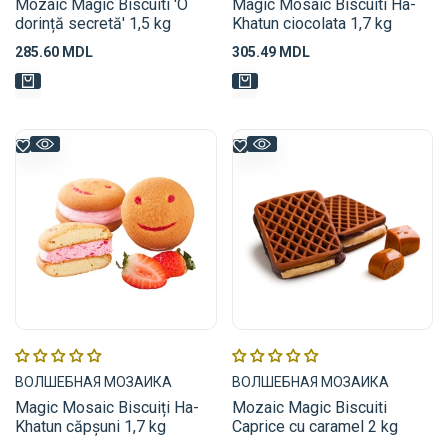
Mozaic Magic Biscuiti 'O
Magic Mosaic Biscuiti Ha-
dorință secretă' 1,5 kg
Khatun ciocolata 1,7 kg
Preț
285.60 MDL
Preț
305.49 MDL
de
de
vânzare
vânzare
Furnizor:
Furnizor:
ВОЛШЕБНАЯ МОЗАИКА
ВОЛШЕБНАЯ МОЗАИКА
Magic Mosaic Biscuiți Ha-
Mozaic Magic Biscuiti
Khatun căpșuni 1,7 kg
Caprice cu caramel 2 kg