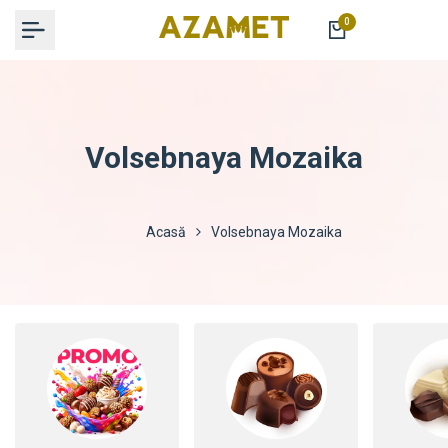
Sariți
0
la
conținut
Volsebnaya Mozaika
Acasă
Volsebnaya Mozaika