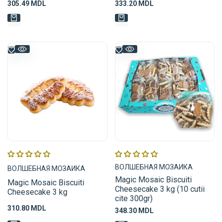
Preț
305.49 MDL
Preț
333.20 MDL
de
de
vânzare
vânzare
Furnizor:
Furnizor:
ВОЛШЕБНАЯ МОЗАИКА
ВОЛШЕБНАЯ МОЗАИКА
Magic Mosaic Biscuiti
Magic Mosaic Biscuiti
Cheesecake 3 kg (10 cutii
Cheesecake 3 kg
cite 300gr)
Preț
310.80 MDL
Preț
348.30 MDL
de
de