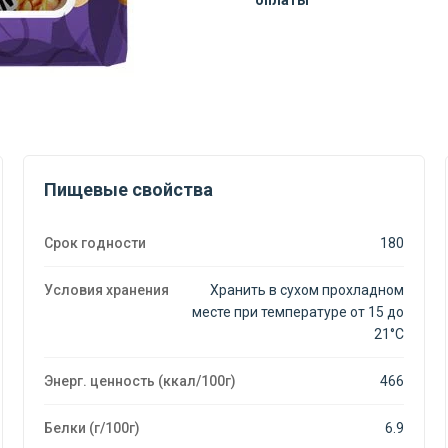
оплаты
Конфеты
Конфеты
с
с
карамелью
карамелью
и
и
Пищевые свойства
арахисом
арахисом
Sharzan
Sharzan
Срок годности
180
200
200
Условия хранения
Хранить в сухом прохладном
месте при температуре от 15 до
гр
гр
21°C
Энерг. ценность (ккал/100г)
466
Белки (г/100г)
6.9