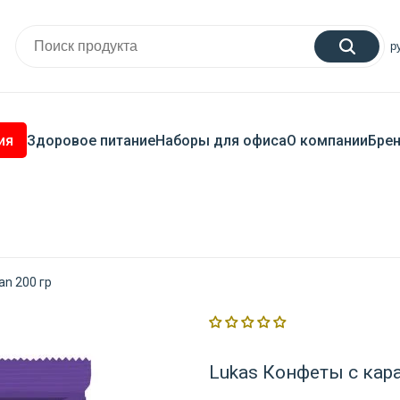
р
ия
Здоровое питание
Наборы для офиса
О компании
Бре
an 200 гр
Lukas Конфеты с кар