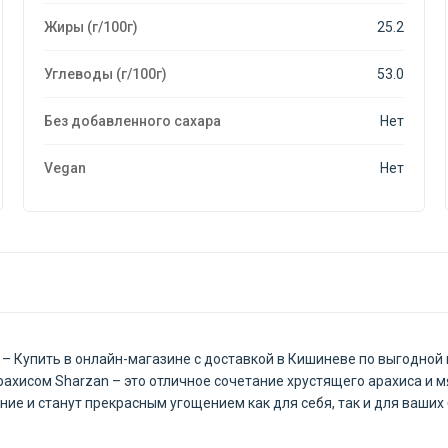
Жиры (г/100г)
25.2
Углеводы (г/100г)
53.0
Без добавленного сахара
Нет
Vegan
Нет
г – Купить в онлайн-магазине с доставкой в Кишиневе по выгодн
ахисом Sharzan – это отличное сочетание хрустящего арахиса и 
е и станут прекрасным угощением как для себя, так и для ваших 