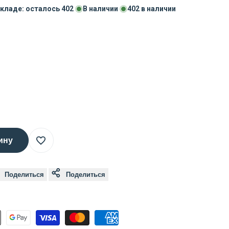
складе: осталось
402
В наличии
402
в наличии
ину
Добавить
Поделиться
Поделиться
в
список
желаний