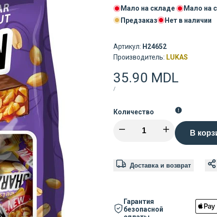
Мало на складе
Мало на 
Предзаказ
Нет в наличии
Артикул:
H24652
Поставщик:
Производитель:
LUKAS
Цена
35.90 MDL
распродажи
ЦЕНА
ЗА
/
ЗА
ШТУКУ
Количество
Уменьшить
Увеличить
В корз
количество
количество
Доставка и возврат
для
для
Lukas
Lukas
Гарантия
безопасной