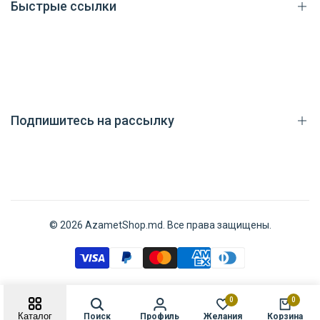
Быстрые ссылки
Каталог товаров
Доставка
Способы оплаты
Подпишитесь на рассылку
Блог
Помощь
Контакты
Зарегистрируйтесь, чтобы первыми получать информацию о
новых поступлениях, распродажах, эксклюзивном контенте и
многом другом!
© 2026
AzametShop.md
. Все права защищены.
Подписаться
русский
0
0
Каталог
Поиск
Профиль
Желания
Корзина