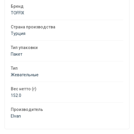
Бренд
Mix
Mix
TOFFIX
152
152
Страна производства
Турция
гр
гр
Тип упаковки
Пакет
Тип
Жевательные
Вес нетто (г)
152.0
Производитель
Elvan