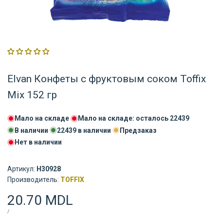
Elvan Конфеты с фруктовым соком Toffix
Mix 152 гр
Мало на складе
Мало на складе: осталось
22439
В наличии
22439
в наличии
Предзаказ
Нет в наличии
Артикул:
H30928
Поставщик:
Производитель:
TOFFIX
Цена
20.70 MDL
распродажи
ЦЕНА
ЗА
/
ЗА