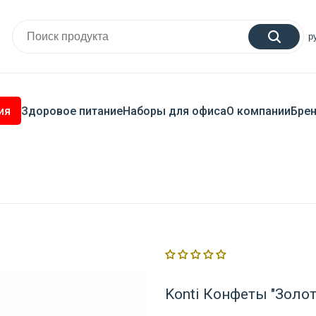
р
ия
Здоровое питание
Наборы для офиса
О компании
Бре
Konti Конфеты "Золот