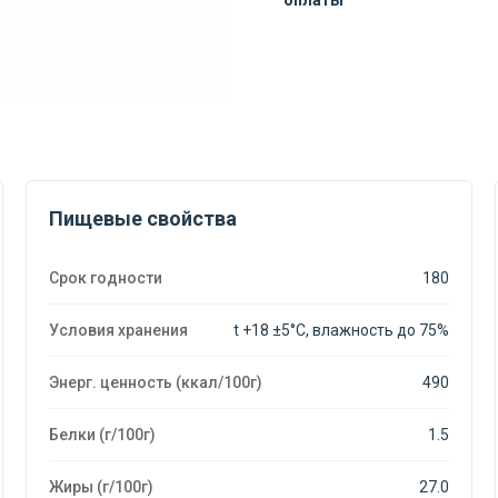
оплаты
Конфеты
Конфеты
"Золотая
"Золотая
лилия"
лилия"
1
1
кг
кг
Пищевые свойства
Срок годности
180
Условия хранения
t +18 ±5°C, влажность до 75%
Энерг. ценность (ккал/100г)
490
Белки (г/100г)
1.5
Жиры (г/100г)
27.0