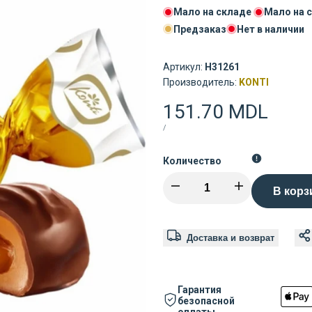
Мало на складе
Мало на 
Предзаказ
Нет в наличии
Артикул:
H31261
Поставщик:
Производитель:
KONTI
Цена
151.70 MDL
распродажи
ЦЕНА
ЗА
/
ЗА
ШТУКУ
Количество
Уменьшить
Увеличить
В корз
количество
количество
Доставка и возврат
для
для
Konti
Konti
Гарантия
безопасной