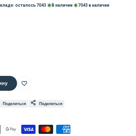
складе: осталось
7043
В наличии
7043
в наличии
ину
Добавить
Поделиться
Поделиться
в
список
желаний