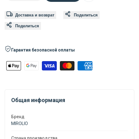
Добавить
количество
количество
Доставка и возврат
Поделиться
в
для
для
Поделиться
список
Масло
Масло
желаний
Гарантия безопасной оплаты
Mirolio
Mirolio
виноградной
виноградной
косточки
косточки
250
250
Общая информация
мл
мл
Бренд
MIROLIO
Страна производства