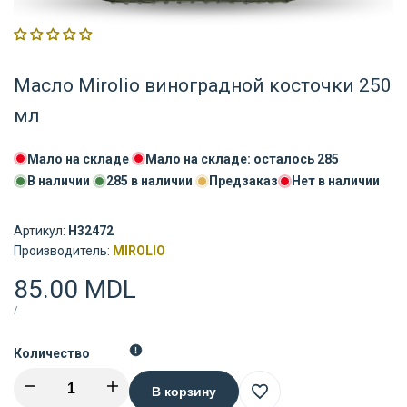
Масло Mirolio виноградной косточки 250
мл
Мало на складе
Мало на складе: осталось
285
В наличии
285
в наличии
Предзаказ
Нет в наличии
Артикул:
H32472
Поставщик:
Производитель:
MIROLIO
Цена
85.00 MDL
распродажи
ЦЕНА
ЗА
/
ЗА
ШТУКУ
Количество
Уменьшить
Увеличить
В корзину